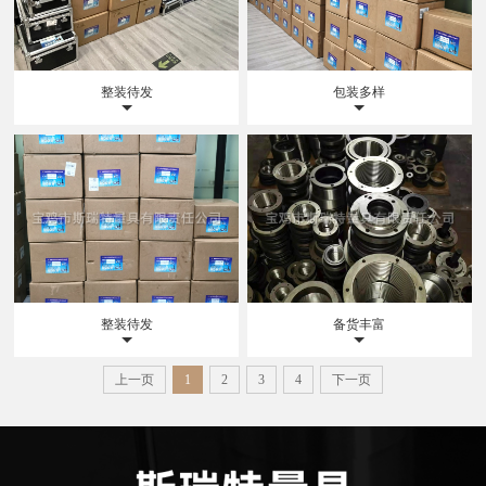
整装待发
包装多样
整装待发
备货丰富
上一页
1
2
3
4
下一页